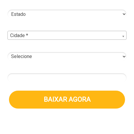
Estado*
Cidade*
Cidade*
Cidade *
Órgão Representante
5 + 5 = ?
BAIXAR AGORA