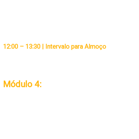
▪ Diagnóstico de clima: análise de cenário real
da instituição do participante
▪ Plano de ação para melhoria do clima
organizacional
12:00 – 13:30 | Intervalo para Almoço
Módulo 4:
Liderança e Gestão de Equipes
Incorporando Gestão do
Conhecimento