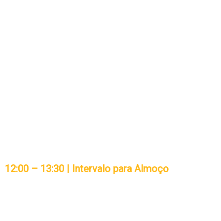
▪ Tendências e futuro da gestão pública de pessoas
Bloco 4 — Transformação Digital
▪ Governo digital: estratégias e casos de sucesso
▪ Uso de dados e Inteligência Artificial na tomada de
decisão pública
▪ Metodologias ágeis aplicadas à gestão pública
(Scrum, Design Thinking)
▪ Gestão de pessoas em ambientes de trabalho
híbridos e remotos
▪ Segurança da informação e LGPD na administração
pública
12:00 – 13:30 | Intervalo para Almoço